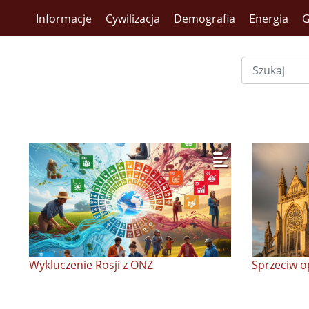
Informacje
Cywilizacja
Demografia
Energia
G
Wykluczenie Rosji z ONZ
Sprzeciw op